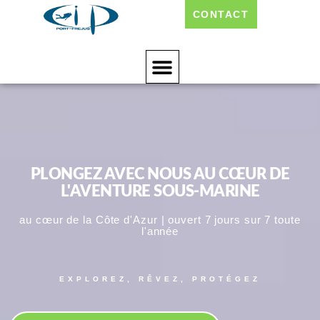
CONTACT
PLONGEZ AVEC NOUS AU CŒUR DE
L'AVENTURE SOUS-MARINE
au cœur de la Côte d'Azur | ouvert 7 jours sur 7 toute
l'année
EXPLOREZ, RÊVEZ, PROTÉGEZ