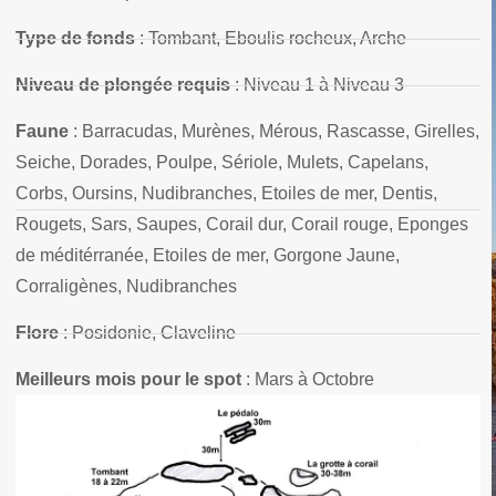
Type de fonds
: Tombant, Eboulis rocheux, Arche
Niveau de plongée requis
: Niveau 1 à Niveau 3
Faune
: Barracudas, Murènes, Mérous, Rascasse, Girelles,
Seiche, Dorades, Poulpe, Sériole, Mulets, Capelans,
Corbs, Oursins, Nudibranches, Etoiles de mer, Dentis,
Rougets, Sars, Saupes, Corail dur, Corail rouge, Eponges
de méditérranée, Etoiles de mer, Gorgone Jaune,
Corraligènes, Nudibranches
Flore
: Posidonie, Claveline
Meilleurs mois pour le spot
: Mars à Octobre