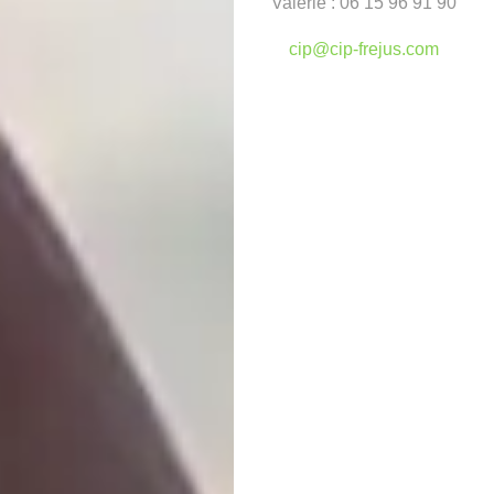
Valérie : 06 15 96 91 90
cip@cip-frejus.com