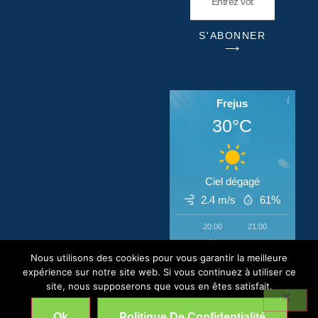
S'ABONNER
⟶
Frejus
30°C
Ciel dégagé
2.4 m/s
61%
20:00
21:00
22:00
‹
›
Nous utilisons des cookies pour vous garantir la meilleure
30°C
29°C
28°C
expérience sur notre site web. Si vous continuez à utiliser ce
site, nous supposerons que vous en êtes satisfait.
CIP © All Rights Reserved 2026
Ok
Politique De Confidentialité