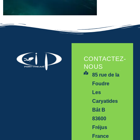
CONTACTEZ-
NOUS
85 rue de la
Foudre
Les
Caryatides
Bât B
83600
Fréjus
France