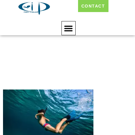
CONTACT
Plongee-Enfants-
Au-Cip-Port-
Frejus-2