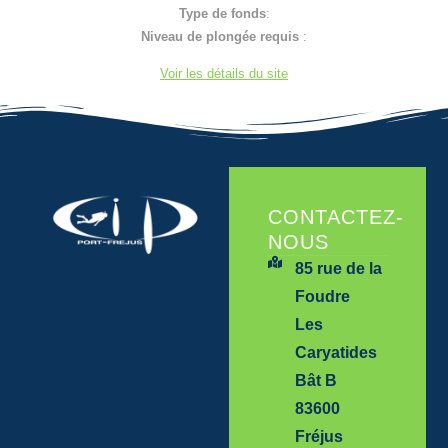
Type de fonds
:
Niveau de plongée requis
:
Voir les détails du site
CONTACTEZ-
NOUS
85 rue de la
Foudre
Les
Caryatides
Bât B
83600
Fréjus