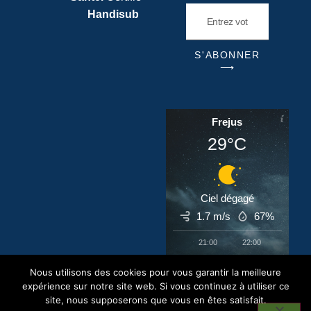
Handisub
S'ABONNER
⟶
Frejus
29°C
Ciel dégagé
1.7 m/s
67%
21:00
22:00
23:00
‹
›
Nous utilisons des cookies pour vous garantir la meilleure
29°C
28°C
28°C
expérience sur notre site web. Si vous continuez à utiliser ce
site, nous supposerons que vous en êtes satisfait.