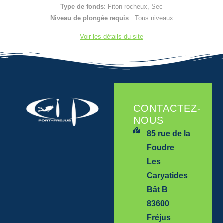
Type de fonds
: Piton rocheux, Sec
Niveau de plongée requis
: Tous niveaux
Voir les détails du site
CONTACTEZ-
NOUS
85 rue de la
Foudre
Les
Caryatides
Bât B
83600
Fréjus