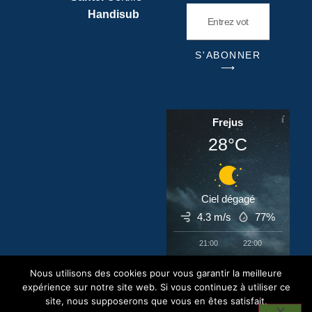
Handisub
S'ABONNER
⟶
Frejus
28°C
Ciel dégagé
4.3 m/s
77%
21:00
22:00
23:00
‹
›
Nous utilisons des cookies pour vous garantir la meilleure
28°C
27°C
27°C
expérience sur notre site web. Si vous continuez à utiliser ce
site, nous supposerons que vous en êtes satisfait.