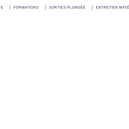
TE
FORMATIONS
SORTIES PLONGÉE
ENTRETIEN MAT
te-Plongee-C
itchel-Wijt-