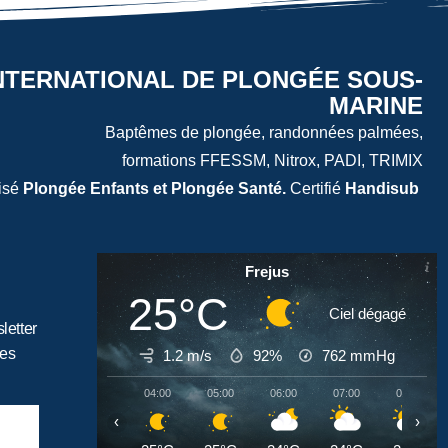
NTERNATIONAL DE PLONGÉE SOUS-
MARINE
Baptêmes de plongée, randonnées palmées,
formations FFESSM, Nitrox, PADI, TRIMIX
isé
Plongée Enfants et Plongée Santé.
Certifié
Handisub
Frejus
25°C
Ciel dégagé
letter
tes
1.2 m/s
92%
762
mmHg
04:00
05:00
06:00
07:00
08:00
‹
›