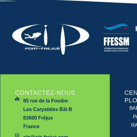
CONTACTEZ-NOUS
CEN
PL
85 rue de la Foudre
BA
Les Caryatides Bât B
P
83600 Fréjus
R
France