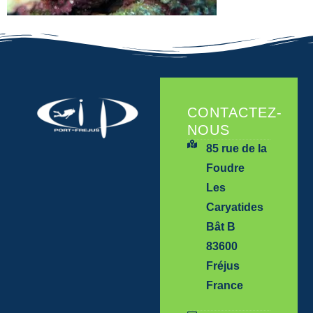
CONTACTEZ-
NOUS
85 rue de la
Foudre
Les
Caryatides
Bât B
83600
Fréjus
France