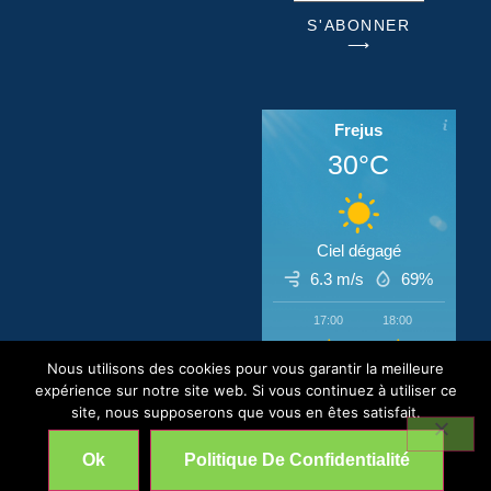
S'ABONNER
⟶
Frejus
30°C
Ciel dégagé
6.3 m/s
69%
17:00
18:00
19:00
‹
›
Nous utilisons des cookies pour vous garantir la meilleure
30°C
30°C
30°C
expérience sur notre site web. Si vous continuez à utiliser ce
site, nous supposerons que vous en êtes satisfait.
CIP © All Rights Reserved 2026
Ok
Politique De Confidentialité
Mentions légales et Politique de Confidentialité