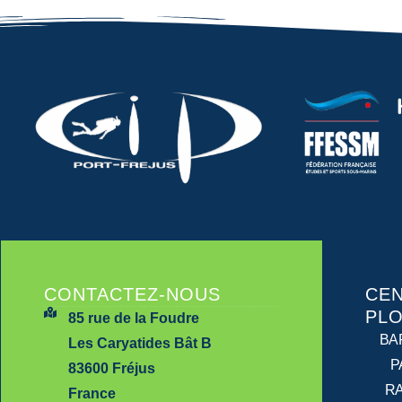
CONTACTEZ-NOUS
CEN
PL
85 rue de la Foudre
BA
Les Caryatides Bât B
P
83600 Fréjus
R
France