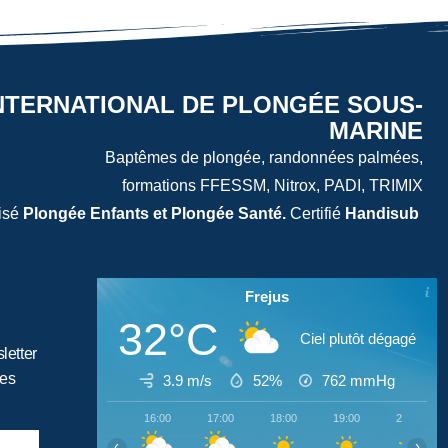
NTERNATIONAL DE PLONGÉE SOUS-
MARINE
Baptêmes de plongée, randonnées palmées,
formations FFESSM, Nitrox, PADI, TRIMIX
isé
Plongée Enfants et Plongée Santé.
Certifié
Handisub
Frejus
32°C
Ciel plutôt dégagé
letter
tes
3.9 m/s
52%
762
mmHg
16:00
17:00
18:00
19:00
20:00
‹
›