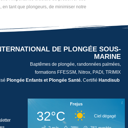
té, en tant que plongeurs, de minimiser notre
NTERNATIONAL DE PLONGÉE SOUS-
MARINE
Baptêmes de plongée, randonnées palmées,
formations FFESSM, Nitrox, PADI, TRIMIX
isé
Plongée Enfants et Plongée Santé.
Certifié
Handisub
Frejus
32°C
Ciel dégagé
letter
tes
2 m/s
38%
761
mmHg