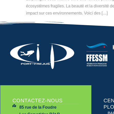
écosystèmes fragiles. La beauté et la diversité de
impact sur ces environnements. Voici des […]
CONTACTEZ-NOUS
CEN
PL
85 rue de la Foudre
BA