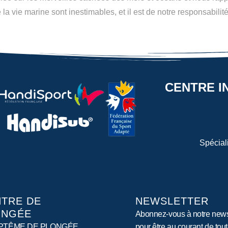
 la vie marine sont inestimables, et il est de notre responsabili
CENTRE I
Spécial
TRE DE
NEWSLETTER
ONGÉE
Abonnez-vous à notre news
PTÊME DE PLONGÉE
pour être au courant de tou