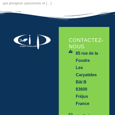
que plongeurs passionnés et […]
CONTACTEZ-
NOUS
85 rue de la
Foudre
Les
Caryatides
Bât B
83600
Fréjus
France