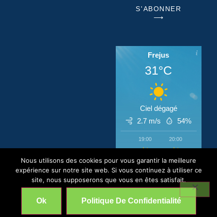
S'ABONNER
⟶
Frejus
31°C
Ciel dégagé
2.7 m/s
54%
19:00
20:00
21:00
‹
›
Nous utilisons des cookies pour vous garantir la meilleure
31°C
30°C
29°C
expérience sur notre site web. Si vous continuez à utiliser ce
site, nous supposerons que vous en êtes satisfait.
CIP © All Rights Reserved 2026
Ok
Politique De Confidentialité
Mentions légales et Politique de Confidentialité